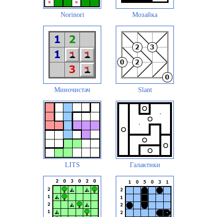
Norinori
Мозайка
Миночистач
Slant
LITS
Галактики