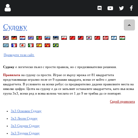
Судоку
Преведете този сайт.
Судоку
е логически пъзел с прости правила, но с предизвикателни решения.
Правилата
на судоку са прости. Играе се върху мрежа от 81 квадратчета
представляващи игрално поле от 9 еднакви квадрата, всеки от който с девет
квадратчета. В условието на всеки ребус са предварително дадени правилните места на
няколко цифри. Целта на судоку е да се запълнят останалите квадратчета, като във всяка
група 3х3, всеки ред и всяка колона числата от 1 до 9 не трябва да се повтарят.
Скрий правилата
3x3 Основен Судоку
3x3 Лесен Судоку
3x3 Среден Судоку
3x3 Труден Судоку