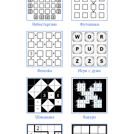
Небостъргачи
Футошики
Renzoku
Игри с думи
Шакашака
Какуро