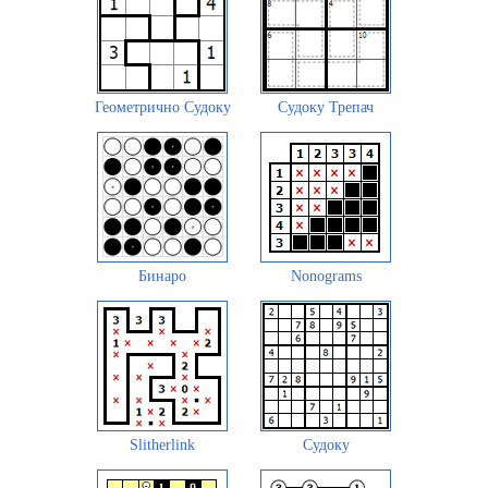
Геометрично Судоку
Судоку Трепач
Бинаро
Nonograms
Slitherlink
Судоку