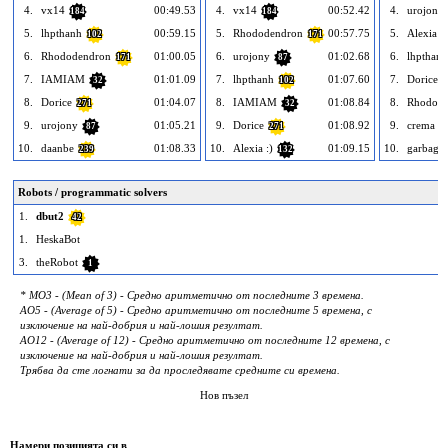
4.
vx14
00:49.53
4.
vx14
00:52.42
4.
urojony
184
184
5.
lhpthanh
00:59.15
5.
Rhododendron
00:57.75
5.
Alexia :)
102
171
6.
Rhododendron
01:00.05
6.
urojony
01:02.68
6.
lhpthanh
171
87
7.
IAMIAM
01:01.09
7.
lhpthanh
01:07.60
7.
Dorice
32
102
2
8.
Dorice
01:04.07
8.
IAMIAM
01:08.84
8.
Rhodode
271
32
9.
urojony
01:05.21
9.
Dorice
01:08.92
9.
crema
87
271
2
10.
daanbe
01:08.33
10.
Alexia :)
01:09.15
10.
garbage
239
132
Robots / programmatic solvers
1.
dbut2
42
1.
HeskaBot
3.
theRobot
1
* MO3 - (Mean of 3) - Средно аритметично от последните 3 времена.
AO5 - (Average of 5) - Средно аритметично от последните 5 времена, с
изключение на най-добрия и най-лошия резултат.
AO12 - (Average of 12) - Средно аритметично от последните 12 времена, с
изключение на най-добрия и най-лошия резултат.
Трябва да сте логнати за да проследявате средните си времена.
Нов пъзел
Намери позицията си в