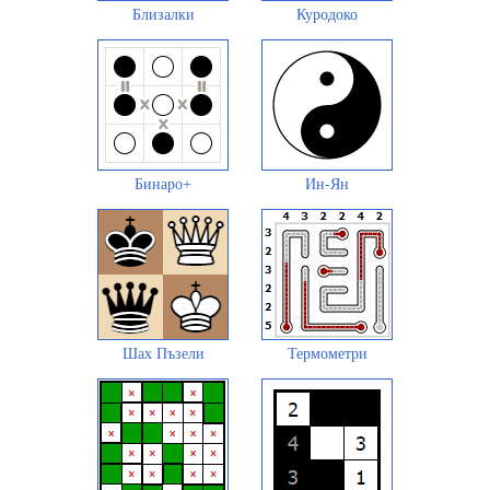
Близалки
Куродоко
Бинаро+
Ин-Ян
Шах Пъзели
Термометри