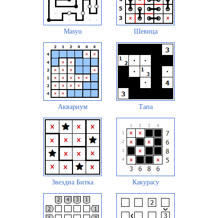
Masyu
Шевица
Аквариум
Тапа
Звездна Битка
Какурасу