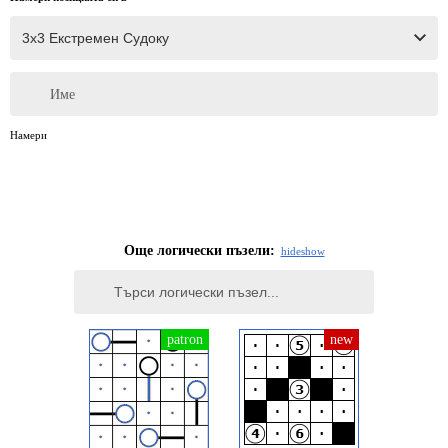
Име
Намери
Още логически пъзели:
hide
show