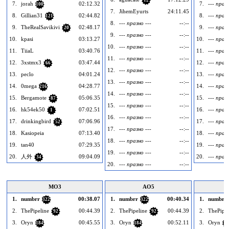
12
7.
jorah
02:12.32
7.
--- празн
100
7.
JihemEyurts
24:11.45
8.
Gillian31
02:44.82
8.
--- празн
121
8.
--- празно ---
--:--
9.
TheRealSavikivi
02:48.17
9.
--- празн
20
9.
--- празно ---
--:--
10.
kpasi
03:13.27
10.
--- празн
10.
--- празно ---
--:--
11.
TiiaL
03:40.76
11.
--- празн
11.
--- празно ---
--:--
12.
3xstmx3
03:47.44
12.
--- празн
66
12.
--- празно ---
--:--
13.
peclo
04:01.24
13.
--- празн
13.
--- празно ---
--:--
14.
0mega
04:28.77
14.
--- празн
216
14.
--- празно ---
--:--
15.
Bergamote
05:06.35
15.
--- празн
87
15.
--- празно ---
--:--
16.
hk54ek50
07:02.51
16.
--- празн
1
16.
--- празно ---
--:--
17.
drinkingbird
07:06.96
17.
--- празн
52
17.
--- празно ---
--:--
18.
Kasiopeia
07:13.40
18.
--- празн
18.
--- празно ---
--:--
19.
tan40
07:29.35
19.
--- празн
19.
--- празно ---
--:--
20.
人外
09:04.09
20.
--- празн
34
20.
--- празно ---
--:--
MO3
AO5
1.
numbrr
00:38.07
1.
numbrr
00:40.34
1.
numbrr
322
322
2.
ThePipeline
00:44.39
2.
ThePipeline
00:44.39
2.
ThePipel
92
92
3.
Oryn
00:45.55
3.
Oryn
00:52.11
3.
Oryn
184
184
18