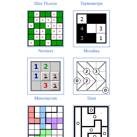
Шах Пъзели
Термометри
Norinori
Мозайка
Миночистач
Slant