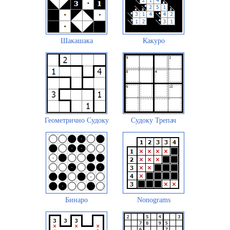
Шакашака
Какуро
Геометрично Судоку
Судоку Трепач
Бинаро
Nonograms