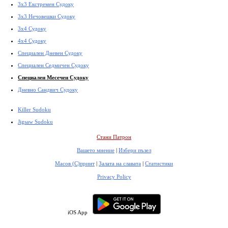
3x3 Екстремен Судоку
3x3 Нечовешки Судоку
3x4 Судоку
4x4 Судоку
Специален Дневен Судоку
Специален Седмичен Судоку
Специален Месечен Судоку
Дневно Сандвич Судоку
Killer Sudoku
Jigsaw Sudoku
Стани Патрон
Вашето мнение
|
Избери пъзел
Масов (С)принт
|
Залата на славата
|
Статистики
Privacy Policy
iOS App