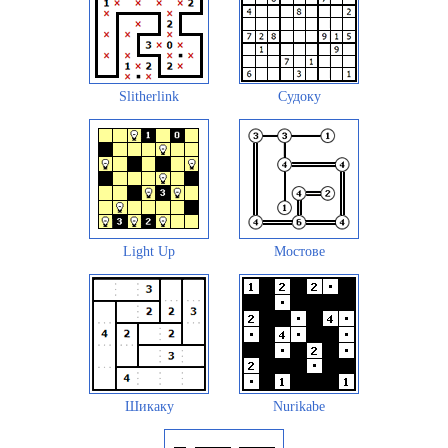
Slitherlink
Судоку
Light Up
Мостове
Шикаку
Nurikabe