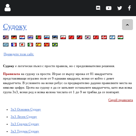
Судоку
Преведете този сайт.
Судоку
е логически пъзел с прости правила, но с предизвикателни решения.
Правилата
на судоку са прости. Играе се върху мрежа от 81 квадратчета
представляващи игрално поле от 9 еднакви квадрата, всеки от който с девет
квадратчета. В условието на всеки ребус са предварително дадени правилните места на
няколко цифри. Целта на судоку е да се запълнят останалите квадратчета, като във всяка
група 3х3, всеки ред и всяка колона числата от 1 до 9 не трябва да се повтарят.
Скрий правилата
3x3 Основен Судоку
3x3 Лесен Судоку
3x3 Среден Судоку
3x3 Труден Судоку