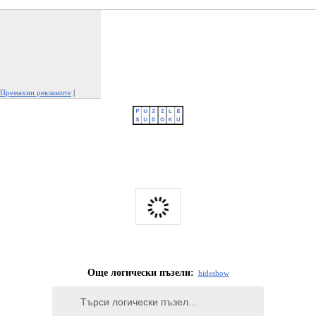
Премахни рекламите
|
Докладвай тази реклама
Още логически пъзели:
hide
show