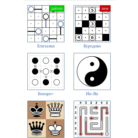
Близалки
Куродоко
Бинаро+
Ин-Ян