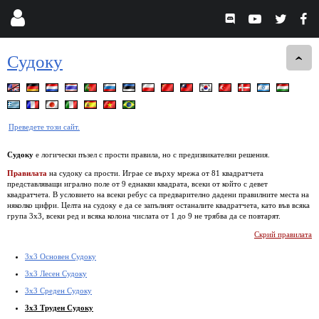
Судоку
Преведете този сайт.
Судоку
е логически пъзел с прости правила, но с предизвикателни решения.
Правилата
на судоку са прости. Играе се върху мрежа от 81 квадратчета
представляващи игрално поле от 9 еднакви квадрата, всеки от който с девет
квадратчета. В условието на всеки ребус са предварително дадени правилните места на
няколко цифри. Целта на судоку е да се запълнят останалите квадратчета, като във всяка
група 3х3, всеки ред и всяка колона числата от 1 до 9 не трябва да се повтарят.
Скрий правилата
3x3 Основен Судоку
3x3 Лесен Судоку
3x3 Среден Судоку
3x3 Труден Судоку