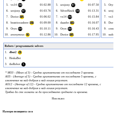
5.
vx14
01:02.88
5.
urojony
01:07.50
5.
Oryn
184
87
6.
urojony
01:03.76
6.
SilverHawk
01:13.31
6.
urojo
87
216
7.
Dorice
01:06.02
7.
vx14
01:15.84
7.
vx14
271
184
8.
beatrixwashere
01:09.00
8.
daanbe
01:16.07
8.
Doric
123
239
9.
Oryn
01:10.11
9.
Oryn
01:16.43
9.
crema
184
184
10.
anonymous
01:12.86
10.
Dorice
01:17.95
10.
sudok
79
271
Robots / programmatic solvers
1.
dbut2
42
1.
HeskaBot
3.
theRobot
1
* MO3 - (Mean of 3) - Средно аритметично от последните 3 времена.
AO5 - (Average of 5) - Средно аритметично от последните 5 времена, с
изключение на най-добрия и най-лошия резултат.
AO12 - (Average of 12) - Средно аритметично от последните 12 времена, с
изключение на най-добрия и най-лошия резултат.
Трябва да сте логнати за да проследявате средните си времена.
Нов пъзел
Намери позицията си в