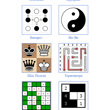
Бинаро+
Ин-Ян
Шах Пъзели
Термометри