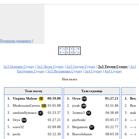
Премахни рекламите
|
Докладвай тази реклама
3x3 Основен Судоку
|
3x3 Лесен Судоку
|
3x3 Среден Судоку
|
3x3 Труден Судоку
|
3x3
Екстремен Судоку
|
3x3 Нечовешки Судоку
|
3x4 Судоку
|
4x4 Судоку
Нов пъзел
Този месец
Тази седмица
1.
Virginia Malone
00:59.80
1.
Oryn
01:27.21
1.
Berg
67
184
2.
MushroomsCavern
01:01.88
2.
jorah
02:51.86
2.
Bravo
118
100
3.
randomflyintaco
01:23.37
3.
3xstmx3
04:38.49
3.
maka
147
66
4.
Oryn
01:27.21
4.
pierbralic
05:05.17
4.
--- пр
184
5.
wave32
02:09.88
5.
Bergamote
05:22.77
5.
--- пр
87
6.
peclo
02:12.39
6.
BravoJohnnie
08:03.59
6.
--- пр