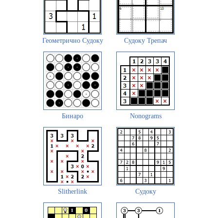
Геометрично Судоку
Судоку Трепач
Бинаро
Nonograms
Slitherlink
Судоку