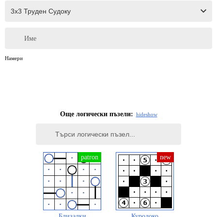
Име
Намери
Още логически пъзели:
hide
show
Близалки
Куродоко