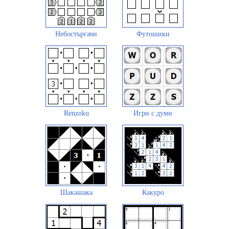
Небостъргачи
Футошики
Renzoku
Игри с думи
Шакашака
Какуро