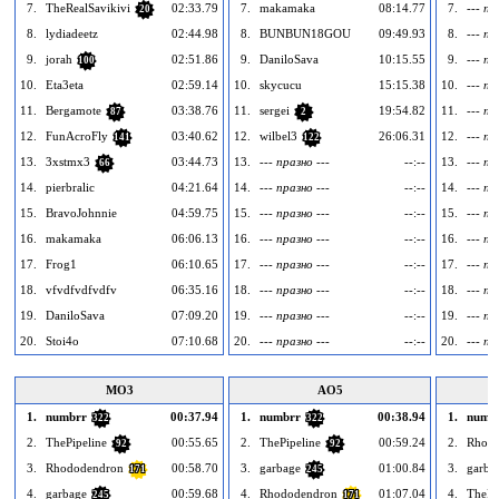
7.
TheRealSavikivi
02:33.79
7.
makamaka
08:14.77
7.
--- пр
20
8.
lydiadeetz
02:44.98
8.
BUNBUN18GOU
09:49.93
8.
--- пр
9.
jorah
02:51.86
9.
DaniloSava
10:15.55
9.
--- пр
100
10.
Eta3eta
02:59.14
10.
skycucu
15:15.38
10.
--- пр
11.
Bergamote
03:38.76
11.
sergei
19:54.82
11.
--- пр
87
2
12.
FunAcroFly
03:40.62
12.
wilbel3
26:06.31
12.
--- пр
141
122
13.
3xstmx3
03:44.73
13.
--- празно ---
--:--
13.
--- пр
66
14.
pierbralic
04:21.64
14.
--- празно ---
--:--
14.
--- пр
15.
BravoJohnnie
04:59.75
15.
--- празно ---
--:--
15.
--- пр
16.
makamaka
06:06.13
16.
--- празно ---
--:--
16.
--- пр
17.
Frog1
06:10.65
17.
--- празно ---
--:--
17.
--- пр
18.
vfvdfvdfvdfv
06:35.16
18.
--- празно ---
--:--
18.
--- пр
19.
DaniloSava
07:09.20
19.
--- празно ---
--:--
19.
--- пр
20.
Stoi4o
07:10.68
20.
--- празно ---
--:--
20.
--- пр
MO3
AO5
1.
numbrr
00:37.94
1.
numbrr
00:38.94
1.
numb
322
322
2.
ThePipeline
00:55.65
2.
ThePipeline
00:59.24
2.
Rhod
92
92
3.
Rhododendron
00:58.70
3.
garbage
01:00.84
3.
garba
171
245
4.
garbage
00:59.68
4.
Rhododendron
01:07.04
4.
ThePi
245
171