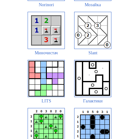
Norinori
Мозайка
Миночистач
Slant
LITS
Галактики