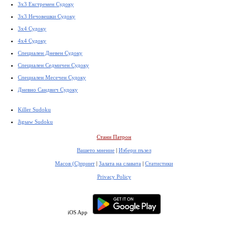
3x3 Екстремен Судоку
3x3 Нечовешки Судоку
3x4 Судоку
4x4 Судоку
Специален Дневен Судоку
Специален Седмичен Судоку
Специален Месечен Судоку
Дневно Сандвич Судоку
Killer Sudoku
Jigsaw Sudoku
Стани Патрон
Вашето мнение
|
Избери пъзел
Масов (С)принт
|
Залата на славата
|
Статистики
Privacy Policy
iOS App