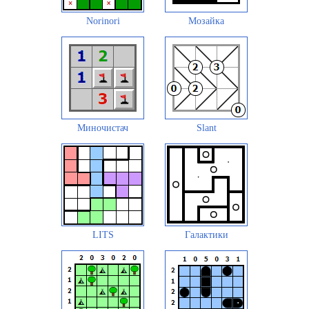
Norinori
Мозайка
Миночистач
Slant
LITS
Галактики