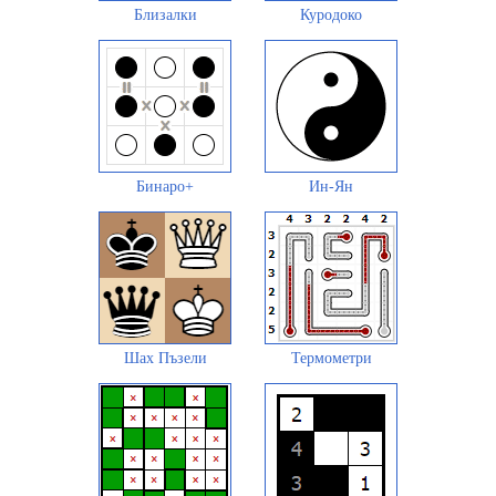
Близалки
Куродоко
Бинаро+
Ин-Ян
Шах Пъзели
Термометри