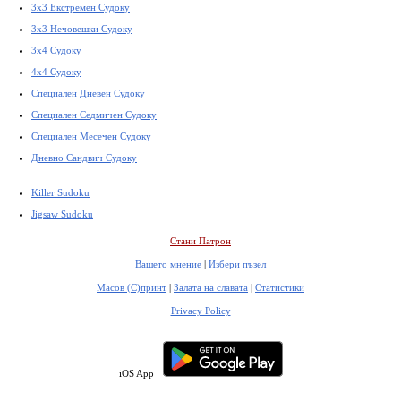
3x3 Екстремен Судоку
3x3 Нечовешки Судоку
3x4 Судоку
4x4 Судоку
Специален Дневен Судоку
Специален Седмичен Судоку
Специален Месечен Судоку
Дневно Сандвич Судоку
Killer Sudoku
Jigsaw Sudoku
Стани Патрон
Вашето мнение
|
Избери пъзел
Масов (С)принт
|
Залата на славата
|
Статистики
Privacy Policy
iOS App