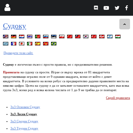
Судоку
Преведете този сайт.
Судоку
е логически пъзел с прости правила, но с предизвикателни решения.
Правилата
на судоку са прости. Играе се върху мрежа от 81 квадратчета
представляващи игрално поле от 9 еднакви квадрата, всеки от който с девет
квадратчета. В условието на всеки ребус са предварително дадени правилните места на
няколко цифри. Целта на судоку е да се запълнят останалите квадратчета, като във всяка
група 3х3, всеки ред и всяка колона числата от 1 до 9 не трябва да се повтарят.
Скрий правилата
3x3 Основен Судоку
3x3 Лесен Судоку
3x3 Среден Судоку
3x3 Труден Судоку