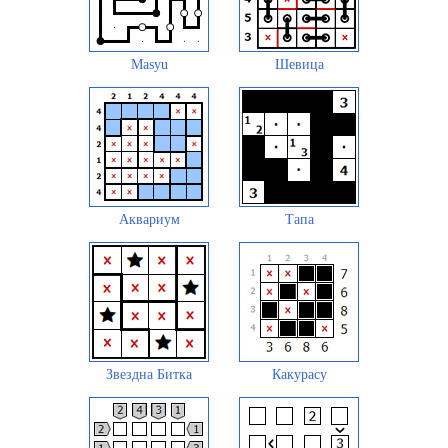
Masyu
Шевица
Аквариум
Тапа
Звездна Битка
Какурасу