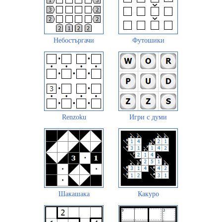
Небостъргачи
Футошики
Renzoku
Игри с думи
Шакашака
Какуро