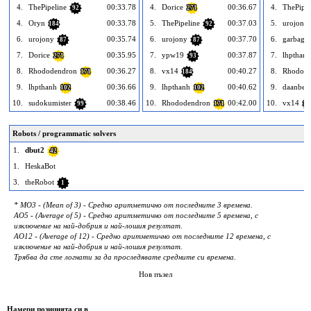
4.
ThePipeline
00:33.78
4.
Dorice
00:36.67
4.
ThePipel
92
271
4.
Oryn
00:33.78
5.
ThePipeline
00:37.03
5.
urojony
184
92
6.
urojony
00:35.74
6.
urojony
00:37.70
6.
garbage
87
87
7.
Dorice
00:35.95
7.
ypw19
00:37.87
7.
lhpthanh
271
93
8.
Rhododendron
00:36.27
8.
vx14
00:40.27
8.
Rhodode
171
184
9.
lhpthanh
00:36.66
9.
lhpthanh
00:40.62
9.
daanbe
102
102
10.
sudokumister
00:38.46
10.
Rhododendron
00:42.00
10.
vx14
99
171
18
Robots / programmatic solvers
1.
dbut2
42
1.
HeskaBot
3.
theRobot
1
* MO3 - (Mean of 3) - Средно аритметично от последните 3 времена.
AO5 - (Average of 5) - Средно аритметично от последните 5 времена, с
изключение на най-добрия и най-лошия резултат.
AO12 - (Average of 12) - Средно аритметично от последните 12 времена, с
изключение на най-добрия и най-лошия резултат.
Трябва да сте логнати за да проследявате средните си времена.
Нов пъзел
Намери позицията си в