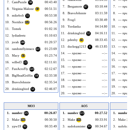
7.
CamPuzzle
00:43.40
38
7.
Bergamote
03:10.44
7.
--- празн
87
8.
Virginia Malone
00:51.51
67
8.
BravoJohnnie
03:11.59
8.
--- празн
9.
mikebolt
00:53.58
55
9.
Frog1
03:30.49
9.
--- празн
10.
Noridice
00:56.26
169
10.
Yordanka
04:14.80
10.
--- празн
11.
Tomek
01:02.16
11.
drinkingbird
04:16.11
11.
--- празн
52
12.
lydiadeetz
01:10.63
12.
pdenby
08:33.45
12.
--- празн
28
13.
jorah
01:20.57
100
13.
duckegg1213
46:13.85
13.
--- празн
4
14.
randomflyintaco
01:23.69
147
14.
--- празно ---
--:--
14.
--- празн
15.
Macy
01:23.74
63
15.
--- празно ---
--:--
15.
--- празн
16.
wilbel3
02:11.61
122
16.
--- празно ---
--:--
16.
--- празн
17.
FunAcroFly
02:12.67
141
17.
--- празно ---
--:--
17.
--- празн
18.
BigHeadGriffin
02:33.58
18
18.
--- празно ---
--:--
18.
--- празн
19.
BravoJohnnie
02:35.54
19.
--- празно ---
--:--
19.
--- празн
20.
drinkingbird
02:46.07
52
20.
--- празно ---
--:--
20.
--- празн
MO3
AO5
1.
numbrr
00:26.87
1.
numbrr
00:27.52
1.
numbrr
322
322
2.
Make
00:30.50
2.
Make
00:33.91
2.
Make
286
286
28
3.
ypw19
00:33.49
3.
sudokumister
00:34.67
3.
sudokum
93
99