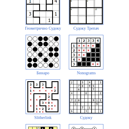
Геометрично Судоку
Судоку Трепач
Бинаро
Nonograms
Slitherlink
Судоку