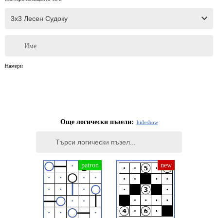
Име
Намери
Още логически пъзели:
hide
show